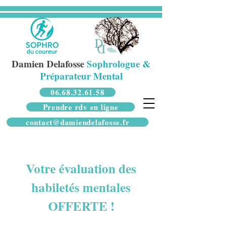
Damien Delafosse
Sophrologue &
Préparateur Mental
06.68.32.61.58
Prendre rdv en ligne
contact@damiendelafosse.fr
Votre évaluation des
habiletés mentales
OFFERTE !