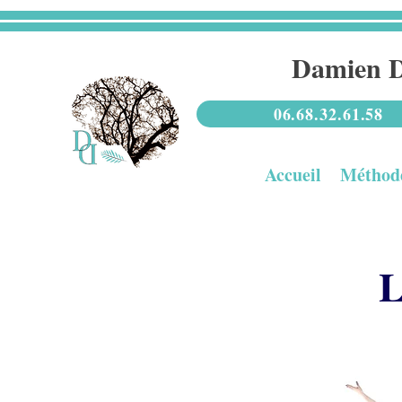
Damien D
06.68.32.61.58
Accueil
Méthod
L