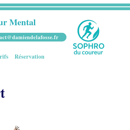
ur Mental
act@damiendelafosse.fr
rifs
Réservation
t