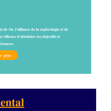
de vie, l’alliance de la sophrologie et de
 efficace d’atteindre ses objectifs et
pérances.
r plus
ental